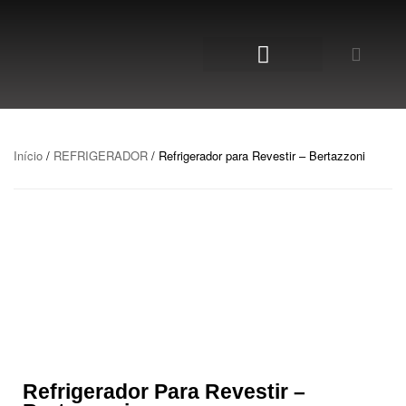
NOSSA LOJA
Início
/
REFRIGERADOR
/ Refrigerador para Revestir – Bertazzoni
Refrigerador Para Revestir –