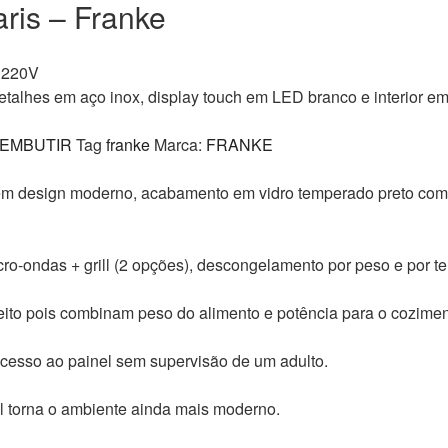
ris – Franke
– 220V
alhes em aço inox, display touch em LED branco e interior em
 EMBUTIR
Tag
franke
Marca:
FRANKE
 design moderno, acabamento em vidro temperado preto com de
cro-ondas + grill (2 opções), descongelamento por peso e por te
eito pois combinam peso do alimento e potência para o cozime
cesso ao painel sem supervisão de um adulto.
l torna o ambiente ainda mais moderno.