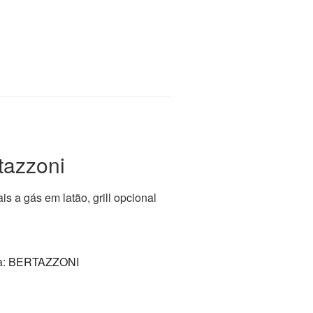
tazzoni
s a gás em latão, grill opcional
a:
BERTAZZONI