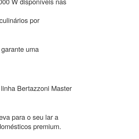
000 W disponíveis nas
ulinários por
e garante uma
 linha Bertazzoni Master
eva para o seu lar a
rodomésticos premium.