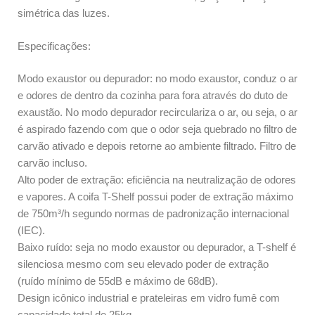
simétrica das luzes.
Especificações:
Modo exaustor ou depurador: no modo exaustor, conduz o ar
e odores de dentro da cozinha para fora através do duto de
exaustão. No modo depurador recirculariza o ar, ou seja, o ar
é aspirado fazendo com que o odor seja quebrado no filtro de
carvão ativado e depois retorne ao ambiente filtrado. Filtro de
carvão incluso.
Alto poder de extração: eficiência na neutralização de odores
e vapores. A coifa T-Shelf possui poder de extração máximo
de 750m³/h segundo normas de padronização internacional
(IEC).
Baixo ruído: seja no modo exaustor ou depurador, a T-shelf é
silenciosa mesmo com seu elevado poder de extração
(ruído mínimo de 55dB e máximo de 68dB).
Design icônico industrial e prateleiras em vidro fumê com
capacidade total de 25kg