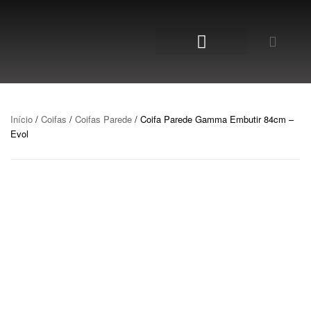
NOSSA LOJA
Início
/
Coifas
/
Coifas Parede
/ Coifa Parede Gamma Embutir 84cm –
Evol