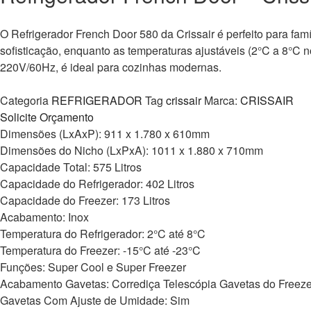
O Refrigerador French Door 580 da Crissair é perfeito para fam
sofisticação, enquanto as temperaturas ajustáveis (2°C a 8°C
220V/60Hz, é ideal para cozinhas modernas.
Categoria
REFRIGERADOR
Tag
crissair
Marca:
CRISSAIR
Solicite Orçamento
Dimensões (LxAxP): 911 x 1.780 x 610mm
Dimensões do Nicho (LxPxA): 1011 x 1.880 x 710mm
Capacidade Total: 575 Litros
Capacidade do Refrigerador: 402 Litros
Capacidade do Freezer: 173 Litros
Acabamento: Inox
Temperatura do Refrigerador: 2°C até 8°C
Temperatura do Freezer: -15°C até -23°C
Funções: Super Cool e Super Freezer
Acabamento Gavetas: Corrediça Telescópia Gavetas do Freeze
Gavetas Com Ajuste de Umidade: Sim