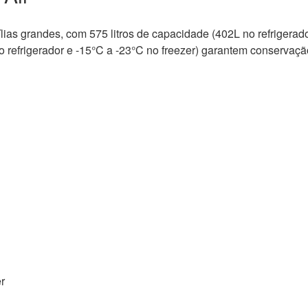
ílias grandes, com 575 litros de capacidade (402L no refrigera
 no refrigerador e -15°C a -23°C no freezer) garantem conser
r