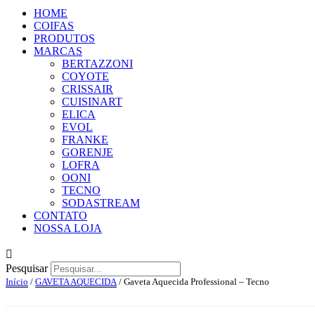
HOME
COIFAS
PRODUTOS
MARCAS
BERTAZZONI
COYOTE
CRISSAIR
CUISINART
ELICA
EVOL
FRANKE
GORENJE
LOFRA
OONI
TECNO
SODASTREAM
CONTATO
NOSSA LOJA
Pesquisar
Início
/
GAVETA AQUECIDA
/ Gaveta Aquecida Professional – Tecno