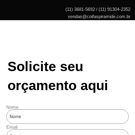
(11) 3681-5692 / (11) 91304-2352
vendas@coifaspiramide.com.br
Solicite seu
orçamento aqui
Nome
Email