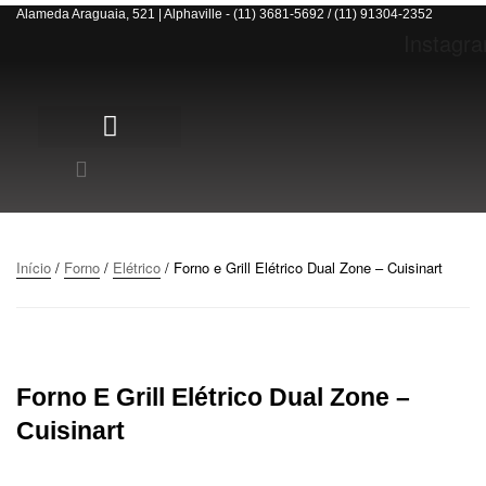
Alameda Araguaia, 521 | Alphaville - (11) 3681-5692 / (11) 91304-2352
Instagr
Início
/
Forno
/
Elétrico
/ Forno e Grill Elétrico Dual Zone – Cuisinart
Forno E Grill Elétrico Dual Zone –
Cuisinart