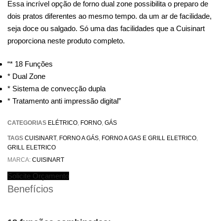
Essa incrível opção de forno dual zone possibilita o preparo de
dois pratos diferentes ao mesmo tempo. da um ar de facilidade,
seja doce ou salgado. Só uma das facilidades que a Cuisinart
proporciona neste produto completo.
“* 18 Funções
* Dual Zone
* Sistema de convecção dupla
* Tratamento anti impressão digital”
CATEGORIAS
ELÉTRICO
,
FORNO
,
GÁS
TAGS
CUISINART
,
FORNO A GÁS
,
FORNO A GAS E GRILL ELETRICO
,
GRILL ELETRICO
MARCA:
CUISINART
Solicite Orçamento
Benefícios