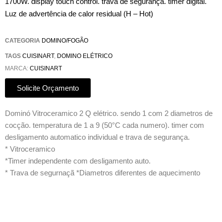
1700W. display touch control. trava de segurança. timer digital.
Luz de advertência de calor residual (H – Hot)
CATEGORIA
DOMINO/FOGÃO
TAGS
CUISINART
,
DOMINO ELÉTRICO
MARCA:
CUISINART
Solicite Orçamento
Dominó Vitroceramico 2 Q elétrico. sendo 1 com 2 diametros de
cocção. temperatura de 1 a 9 (50°C cada numero). timer com
desligamento automatico individual e trava de segurança.
* Vitroceramico
*Timer independente com desligamento auto.
* Trava de segurnaçã *Diametros diferentes de aquecimento