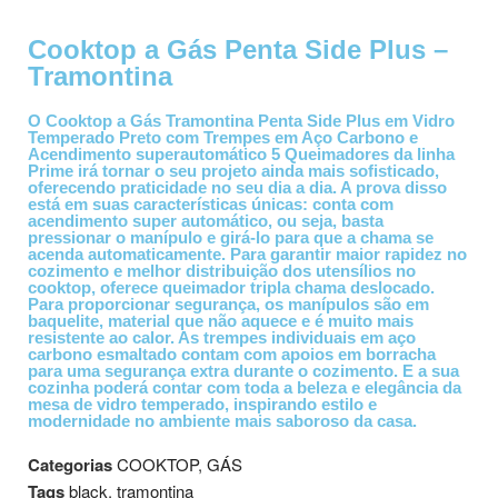
Cooktop a Gás Penta Side Plus –
Tramontina
O Cooktop a Gás Tramontina Penta Side Plus em Vidro
Temperado Preto com Trempes em Aço Carbono e
Acendimento superautomático 5 Queimadores da linha
Prime irá tornar o seu projeto ainda mais sofisticado,
oferecendo praticidade no seu dia a dia. A prova disso
está em suas características únicas: conta com
acendimento super automático, ou seja, basta
pressionar o manípulo e girá-lo para que a chama se
acenda automaticamente. Para garantir maior rapidez no
cozimento e melhor distribuição dos utensílios no
cooktop, oferece queimador tripla chama deslocado.
Para proporcionar segurança, os manípulos são em
baquelite, material que não aquece e é muito mais
resistente ao calor. As trempes individuais em aço
carbono esmaltado contam com apoios em borracha
para uma segurança extra durante o cozimento. E a sua
cozinha poderá contar com toda a beleza e elegância da
mesa de vidro temperado, inspirando estilo e
modernidade no ambiente mais saboroso da casa.
Categorias
COOKTOP
,
GÁS
Tags
black
,
tramontina