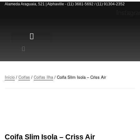
Alameda Araguaia, 521 | Alphaville - (11) 3681-5692 / (11) 91304-2352
Instagr
Início
/
Coifas
/
Coifas Ilha
/ Coifa Slim Isola – Criss Air
Coifa Slim Isola – Criss Air