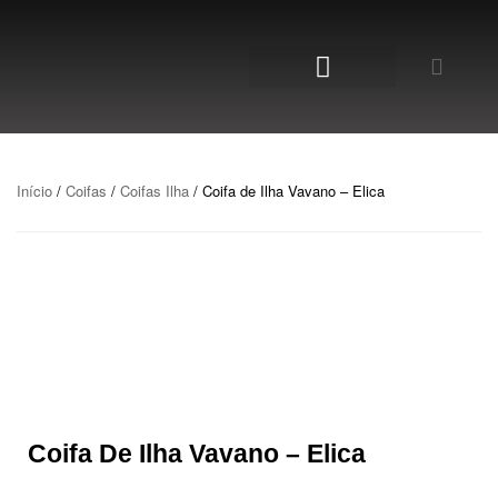
NOSSA LOJA
Início
/
Coifas
/
Coifas Ilha
/ Coifa de Ilha Vavano – Elica
Coifa De Ilha Vavano – Elica