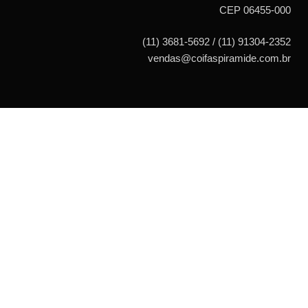
CEP 06455-000
(11) 3681-5692 / (11) 91304-2352
vendas@coifaspiramide.com.br