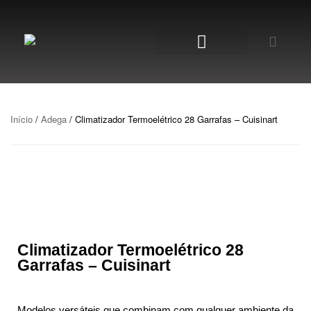
NOSSA LOJA
Início
/
Adega
/ Climatizador Termoelétrico 28 Garrafas – Cuisinart
Climatizador Termoelétrico 28
Garrafas – Cuisinart
Modelos versáteis que combinam com qualquer ambiente da