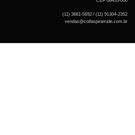
CEP 06455-000
(11) 3681-5692 / (11) 91304-2352
vendas@coifaspiramide.com.br